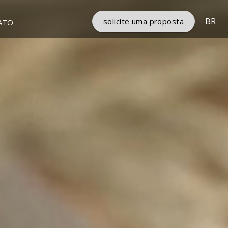
BR
solicite uma proposta
ATO